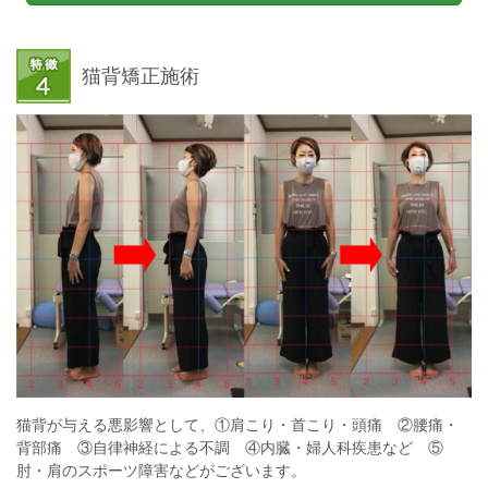
猫背矯正施術
猫背が与える悪影響として、①肩こり・首こり・頭痛 ②腰痛・
背部痛 ③自律神経による不調 ④内臓・婦人科疾患など ⑤
肘・肩のスポーツ障害などがございます。